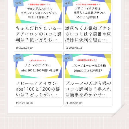
家電
家電
ちょんだむすたいるヘ
激落ちくん電動ブラシ
アアイロンの口コミ評
の口コミは？風呂や床
判は？使い方やおすす
掃除に便利な理由も紹
めな人も紹介！
介！
2025.08.20
2025.08.12
家電
家電
ノビーヘアアイロン
ブルーノの天ぷら鍋の
nbs1100と1200の違
口コミ評判は？手入れ
いは？どっちがいいの
は簡単なのかやサイズ
かおすすめを紹介！
感についても紹介！
2025.08.08
2025.05.02