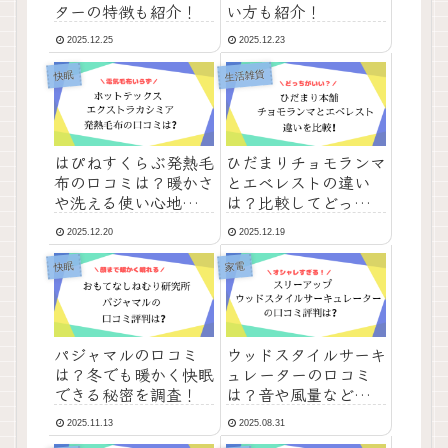
ターの特徴も紹介！
い方も紹介！
2025.12.25
2025.12.23
生活雑貨
快眠
はぴねすくらぶ発熱毛
ひだまりチョモランマ
布の口コミは？暖かさ
とエベレストの違い
や洗える使い心地も紹
は？比較してどっちが
介！
おすすめか紹介！
2025.12.20
2025.12.19
快眠
家電
パジャマルの口コミ
ウッドスタイルサーキ
は？冬でも暖かく快眠
ュレーターの口コミ
できる秘密を調査！
は？音や風量など使い
心地も紹介！
2025.11.13
2025.08.31