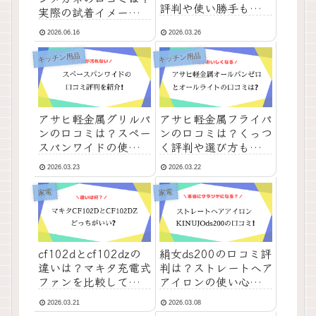
評判や使い勝手も紹
実際の試着イメージや
介！
使い心地など評価を解
2026.06.16
2026.03.26
説
キッチン用品
キッチン用品
アサヒ軽金属グリルパ
アサヒ軽金属フライパ
ンの口コミは？スペー
ンの口コミは？くっつ
スパンワイドの使い方
く評判や選び方も紹
など評判を紹介！
介！
2026.03.23
2026.03.22
家電
家電
cf102dとcf102dzの
絹女ds200の口コミ評
違いは？マキタ充電式
判は？ストレートヘア
ファンを比較してどっ
アイロンの使い心地や
ちがおすすめか紹介
仕上がりなども調査！
2026.03.21
2026.03.08