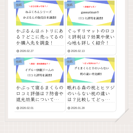
快眠
快眠
かぶるんはニトリにあ
ぐっすりマットの口コ
る？どこに売ってるの
ミ評判は？効果や使い
か購入先を調査！
心地も詳しく紹介！
2026.02.27
2026.02.13
快眠
快眠
かぶって寝るまくらの
眠れる森の枕とヒツジ
口コミ評価は？防音や
のいらない枕の違い
遮光効果についても調
は？比較してどっちが
査！
おすすめか紹介！
2026.02.01
2026.01.28